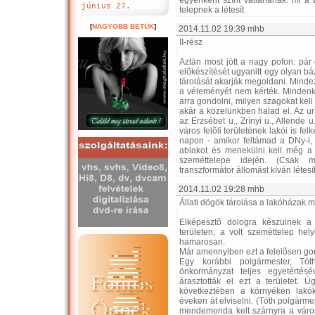
egyenként színt vallanának: mi a 
június 27.
telepnek a létesít
[
NAGYOBB BETÜK
]
2014.11.02 19:39 mhb
II-rész
Aztán most jött a nagy pofon: pár 
elõkészítését ugyanitt egy olyan 
tárolását akarják megoldani. Mindez
a véleményét nem kérték. Mindenki
arra gondolni, milyen szagokat kell
akár a közelünkben halad el. Az u
az Erzsébet u., Zrínyi u., Allende
város felõli területének lakói is f
napon - amikor feltámad a DNy-i, 
ablakot és menekülni kell még a 
szeméttelepe idején. (Csak 
transzformátor állomást kíván létesí
2014.11.02 19:28 mhb
Állati dögök tárolása a lakóházak me
Elképesztõ dologra készülnek a 
területen, a volt szeméttelep he
hamarosan.
Már amennyiben ezt a felelõsen 
Egy korábbi polgármester, Tót
önkormányzat teljes egyetértés
árasztották el ezt a területet. 
következtében a környéken lakók
éveken át elviselni. (Tóth polgárme
mendemonda kelt szárnyra a váro