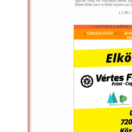
igazán meg hív hatnátok,raktak 
féltek tõlük,nem is tõlük hanem az i
( 1-20 /
! ! ! KATTINTS A KÉPRE ! !