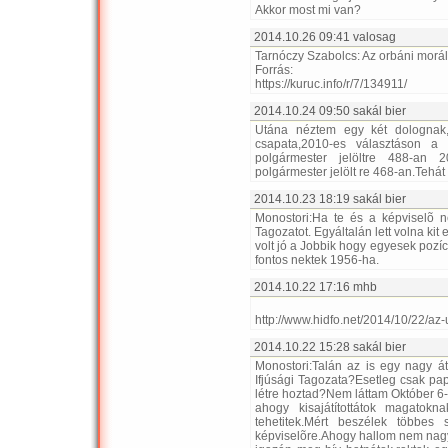
Akkor most mi van?
2014.10.26 09:41 valosag
Tarnóczy Szabolcs: Az orbáni morál
Forrás:
https://kuruc.info/r/7/134911/
2014.10.24 09:50 sakál bier
Utána néztem egy két dolognak
csapata,2010-es választáson a
polgármester jelöltre 488-an
polgármester jelölt re 468-an.Tehát
2014.10.23 18:19 sakál bier
Monostori:Ha te és a képviselõ n
Tagozatot. Egyáltalán lett volna kit
volt jó a Jobbik hogy egyesek pozíc
fontos nektek 1956-ha.
2014.10.22 17:16 mhb
http://www.hidfo.net/2014/10/22/az
2014.10.22 15:28 sakál bier
Monostori:Talán az is egy nagy 
Ifjúsági Tagozata?Esetleg csak pap
létre hoztad?Nem láttam Október 6-á
ahogy kisajátítottátok magato
tehetitek.Mért beszélek többes
képviselõre.Ahogy hallom nem nagy