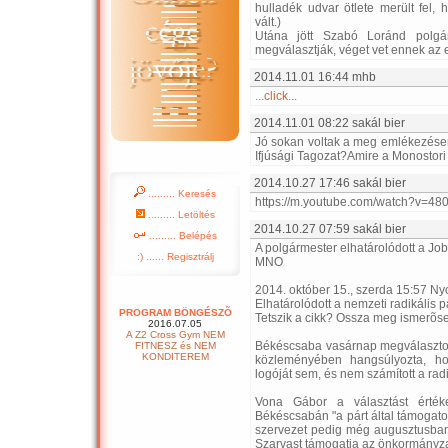
hulladék udvar ötlete merült fel,
vált.)
Utána jött Szabó Loránd polgár
megválasztják, véget vet ennek az e
2014.11.01 16:44 mhb
...click...
2014.11.01 08:22 sakál bier
Jó sokan voltak a meg emlékezésen
Ifjúsági Tagozat?Amire a Monostori
2014.10.27 17:46 sakál bier
......... Keresés
https://m.youtube.com/watch?v=4
......... Letöltés
2014.10.27 07:59 sakál bier
......... Belépés
A polgármester elhatárolódott a Job
:) ...... Regisztrálj
MNO
2014. október 15., szerda 15:57 N
Elhatárolódott a nemzeti radikális p
PROGRAM BÖNGÉSZÕ
Tetszik a cikk? Ossza meg ismerõsei
2016.07.05
A Z2 Cross Gym NEM
Békéscsaba vasárnap megválasztott
FITNESZ és NEM
KONDITEREM
közleményében hangsúlyozta, h
logóját sem, és nem számított a rad
Vona Gábor a választást érték
Békéscsabán "a párt által támogatot
szervezet pedig még augusztusban j
Szarvast támogatja az önkormányza