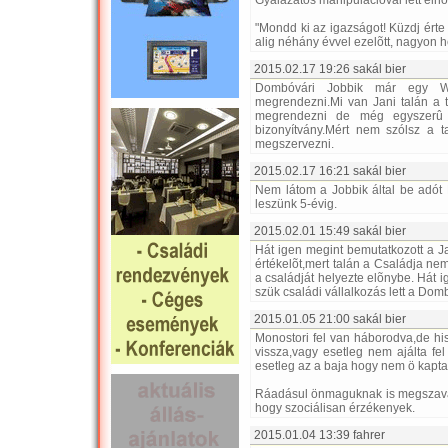
Gyalázatos manipulációval lett eln
"Mondd ki az igazságot! Küzdj érte
alig néhány évvel ezelõtt, nagyon 
2015.02.17 19:26 sakál bier
Dombóvári Jobbik már egy W
megrendezni.Mi van Jani talán a
megrendezni de még egyszerû 
bizonyítvány.Mért nem szólsz a 
megszervezni.
2015.02.17 16:21 sakál bier
Nem látom a Jobbik által be adót 
leszünk 5-évig.
2015.02.01 15:49 sakál bier
Hát igen megint bemutatkozott a 
értékelõt,mert talán a Családja nem
a családját helyezte elõnybe. Hát i
szük családi vállalkozás lett a Dom
2015.01.05 21:00 sakál bier
Monostori fel van háborodva,de his
vissza,vagy esetleg nem ajálta fe
esetleg az a baja hogy nem ö kapta,
Ráadásul önmaguknak is megszavazt
hogy szociálisan érzékenyek.
2015.01.04 13:39 fahrer