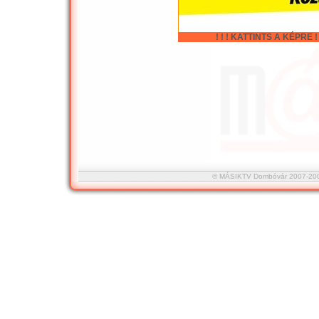
! ! ! KATTINTS A KÉPRE ! !
© MÁSIKTV Dombóvár 2007-2008 :::