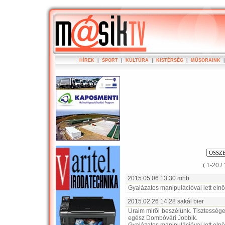
HÍREK
|
SPORT
|
KULTÚRA
|
KISTÉRSÉG
|
MÛSORAINK
( 1-20 /
2015.05.06 13:30 mhb
Gyalázatos manipulációval lett eln
2015.02.26 14:28 sakál bier
Uraim mirõl beszélünk. Tisztesség
egész Dombóvári Jobbik.