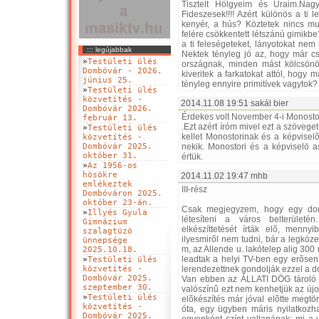
Tisztelt Hölgyeim és Uraim.Nagy
Fideszesek!!!! Azért különös a ti l
kenyér, a hús? Köztetek nincs mun
felére csökkentett létszánú gimikb
a ti feleségeteket, lányotokat nem
::: legújabbak
Nektek tényleg jó az, hogy már c
»
Testületi ülés
országnak, minden mást kölcsönö
Dombóvár - 2026.
kiveritek a farkatokat attól, hogy
június 25.
tényleg ennyire primitívek vagytok?
»
Testületi ülés
közvetítés -
2014.11.08 19:51 sakál bier
Dombóvár 2026.
Érdekes volt November 4-i Monostor
február 13.
.Ezt azért íróm mivel ezt a szöveg
»
Testületi ülés
kellet Monostorinak és a képvisel
közvetítés -
Dombóvár 2025.
nekik. Monostori és a képviselö a
október 31.
értük.
»
Az 1956-os
hösökre
2014.11.02 19:47 mhb
emlékeztek
III-rész
Dombóváron 2025.
október 23-án.
Csak megjegyzem, hogy egy dombó
»
Illyés Gyula
létesíteni a város belterületé
Gimnázium
elkészíttetését írták elõ, menny
szalagtüzö
ilyesmirõl nem tudni, bár a legköze
ünnepsége
m, az Allende u. lakótelep alig 300
2025.10.18.
leadtak a helyi TV-ben egy erõsen
»
Testületi ülés
közvetítés -
lerendezettnek gondolják ezzel a dol
Dombóvár 2025.
Van ebben az ÁLLATI DÖG tároló t
szeptember 30.
valószínû ezt nem kenhetjük az újo
»
Testületi ülés
elõkészítés már jóval elõtte megtört
közvetítés -
óta, egy ügyben máris nyilatkozh
Dombóvár 2025.