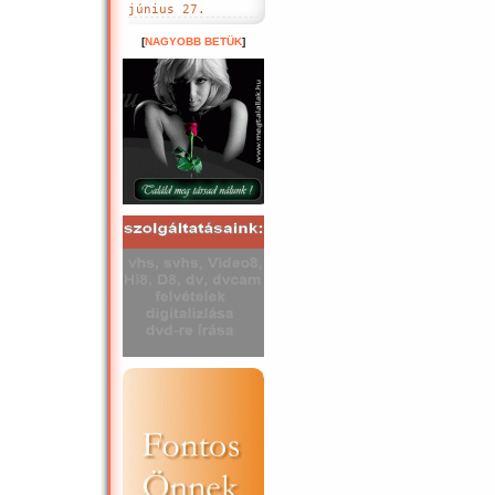
június 27.
[
NAGYOBB BETÜK
]