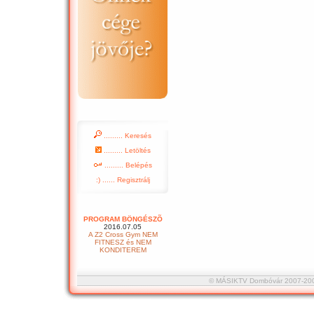
......... Keresés
......... Letöltés
......... Belépés
:) ...... Regisztrálj
PROGRAM BÖNGÉSZÕ
2016.07.05
A Z2 Cross Gym NEM
FITNESZ és NEM
KONDITEREM
© MÁSIKTV Dombóvár 2007-2008 :::