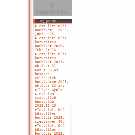
::: legújabbak
»
Testületi ülés
Dombóvár - 2026.
június 25.
»
Testületi ülés
közvetítés -
Dombóvár 2026.
február 13.
»
Testületi ülés
közvetítés -
Dombóvár 2025.
október 31.
»
Az 1956-os
hösökre
emlékeztek
Dombóváron 2025.
október 23-án.
»
Illyés Gyula
Gimnázium
szalagtüzö
ünnepsége
2025.10.18.
»
Testületi ülés
közvetítés -
Dombóvár 2025.
szeptember 30.
»
Testületi ülés
közvetítés -
Dombóvár 2025.