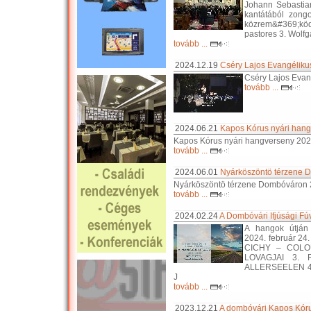
Johann Sebastia
kantátából zong
közrem&#369;ködi
pastores 3. Wolf
tovább ...
2024.12.19
Cséry Lajos Evangélikus
Cséry Lajos Evan
tovább ...
2024.06.21
Kapos Kórus nyári hang
Kapos Kórus nyári hangverseny 2024
tovább ...
2024.06.01
Nyárköszöntö térzene D
Nyárköszöntö térzene Dombóváron 2
tovább ...
2024.02.24
A Dombóvári Ifjúsági F
A hangok útján
2024. február 24
CICHY – COLOU
LOVAGJAI 3. 
ALLERSEELEN 4
J
tovább ...
2023.12.21
A dombóvári Kapos Kóru