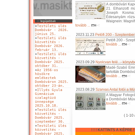
A dombóvári Kap
21. Elhanzott m
Joseph Kosma:
Édesanyám rózsa
Waignein: Magnific
::: legújabbak
tovább ...
»
Testületi ülés
Dombóvár - 2026.
június 25.
2023.11.23
Petöfi 200 - Szeptember
»
Testületi ülés
Petöfi 200 - Sze
közvetítés -
tovább ...
Dombóvár 2026.
február 13.
»
Testületi ülés
közvetítés -
Dombóvár 2025.
2023.09.29
Nyolcvan felé...- köny
október 31.
Madé-Szabó Emre 
»
Az 1956-os
tartották Dombóv
hösökre
tovább ...
emlékeztek
Dombóváron 2025.
október 23-án.
2023.08.29
Szarvas Antal fotói a M
»
Illyés Gyula
Gimnázium
A Magyar Fotográf
szalagtüzö
a Dombóvári Müv
ünnepsége
tovább ...
2025.10.18.
»
Testületi ülés
közvetítés -
( 1-10 
Dombóvár 2025.
szeptember 30.
»
Testületi ülés
közvetítés -
! ! ! KATTINTS A KÉPRE ! !
Dombóvár 2025.