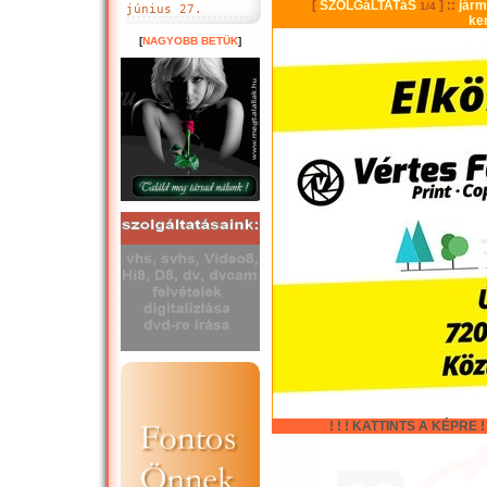
június 27.
[
NAGYOBB BETÜK
]
! ! ! KATTINTS A KÉPRE ! !