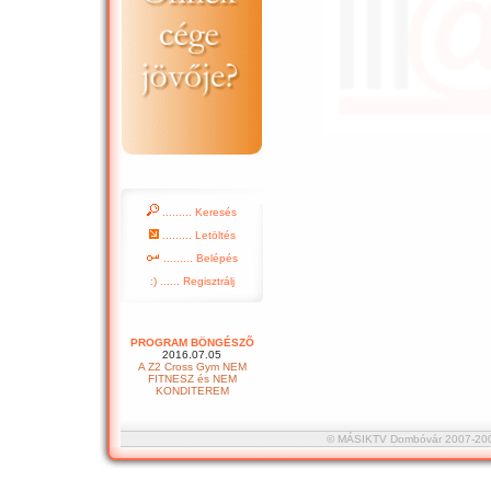
......... Keresés
......... Letöltés
......... Belépés
:) ...... Regisztrálj
PROGRAM BÖNGÉSZÕ
2016.07.05
A Z2 Cross Gym NEM
FITNESZ és NEM
KONDITEREM
© MÁSIKTV Dombóvár 2007-2008 :::