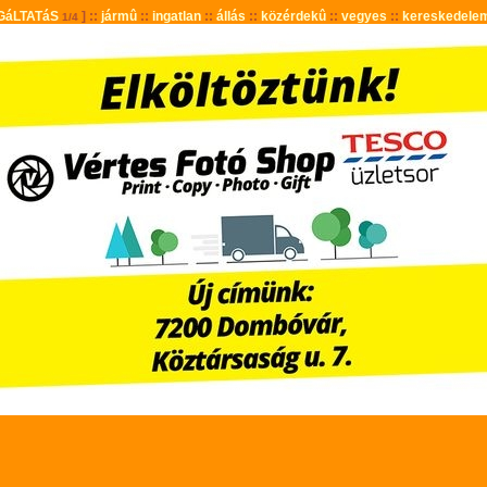
GáLTATáS
] ::
jármû
::
ingatlan
::
állás
::
közérdekû
::
vegyes
::
kereskedele
1/4