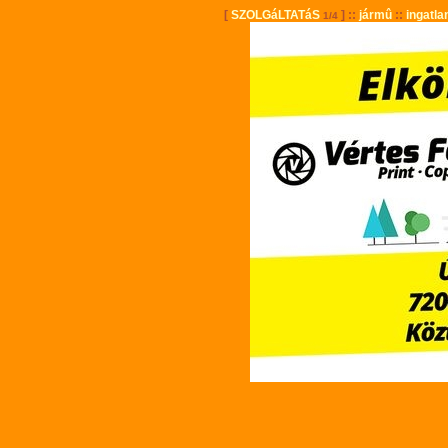
[
SZOLGáLTATáS
] ::
jármû
::
ingatla
1/4