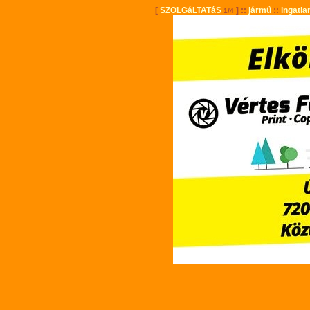
[
SZOLGáLTATáS
] ::
jármû
::
ingatla
1/4