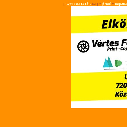
[
SZOLGáLTATáS
] ::
jármû
::
ingatla
1/4