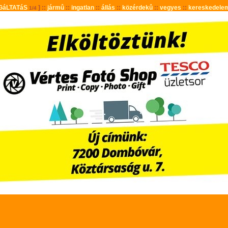
GáLTATáS
] ::
jármû
::
ingatlan
::
állás
::
közérdekû
::
vegyes
::
kereskedele
1/4