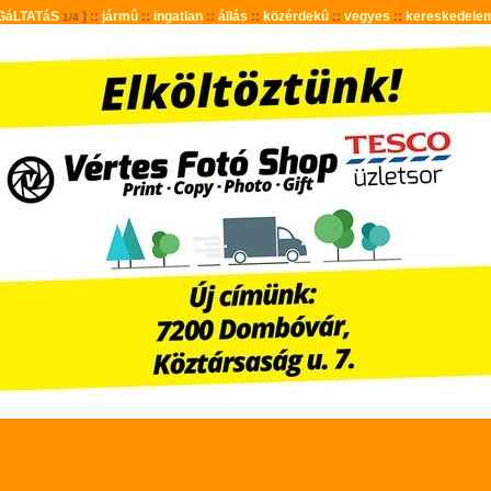
GáLTATáS
] ::
jármû
::
ingatlan
::
állás
::
közérdekû
::
vegyes
::
kereskedele
1/4