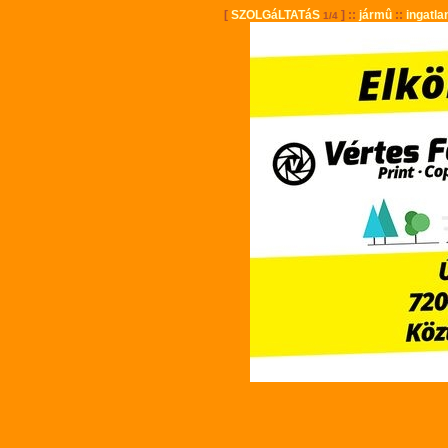
[
SZOLGáLTATáS
] ::
jármû
::
ingatla
1/4