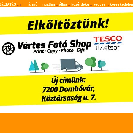
GáLTATáS
] ::
jármû
::
ingatlan
::
állás
::
közérdekû
::
vegyes
::
kereskedele
1/4