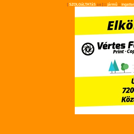
[
SZOLGáLTATáS
] ::
jármû
::
ingatla
1/4