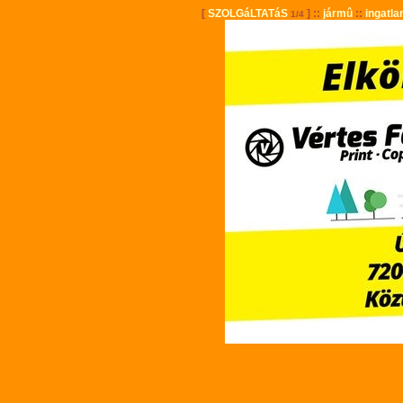
[
SZOLGáLTATáS
] ::
jármû
::
ingatla
1/4