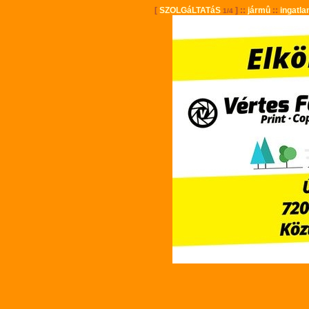
[
SZOLGáLTATáS
] ::
jármû
::
ingatla
1/4