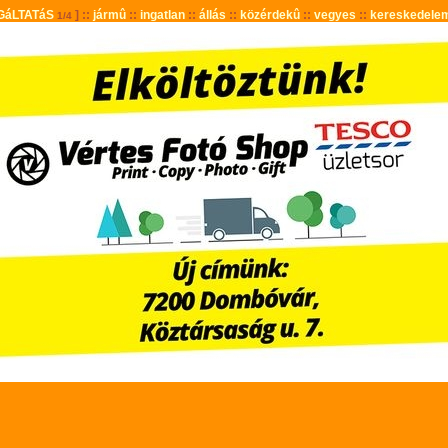
GáLTATáS
] ::
jármû
::
ingatlan
::
állás
::
közérdekû
::
vegyes
::
kereskedele
1/4