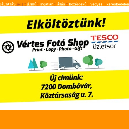
GáLTATáS
] ::
jármû
::
ingatlan
::
állás
::
közérdekû
::
vegyes
::
kereskedele
1/4