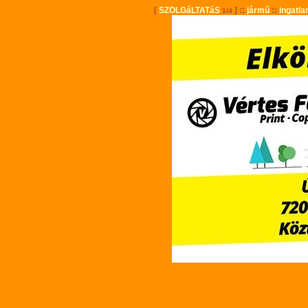
[
SZOLGáLTATáS
] ::
jármû
::
ingatla
1/4