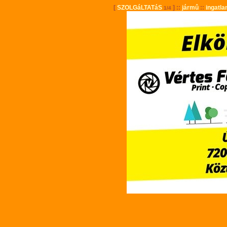
[
SZOLGáLTATáS
] ::
jármû
::
ingatla
1/4