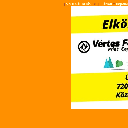
[
SZOLGáLTATáS
] ::
jármû
::
ingatla
1/4