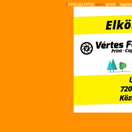
[
SZOLGáLTATáS
] ::
jármû
::
ingatla
1/4