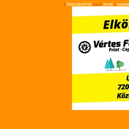
[
SZOLGáLTATáS
] ::
jármû
::
ingatla
1/4