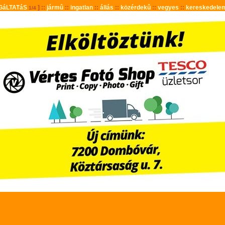
GáLTATáS
] ::
jármû
::
ingatlan
::
állás
::
közérdekû
::
vegyes
::
kereskedele
1/4