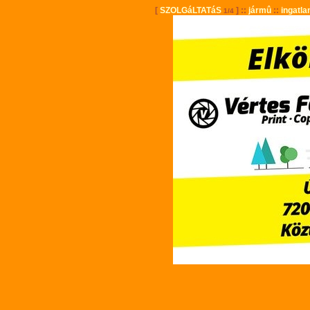
[
SZOLGáLTATáS
] ::
jármû
::
ingatla
1/4