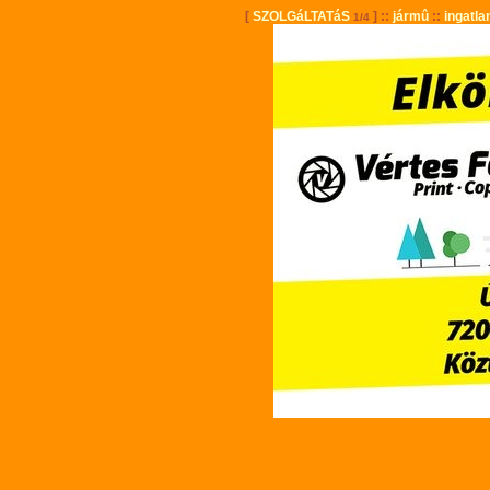
[
SZOLGáLTATáS
] ::
jármû
::
ingatla
1/4