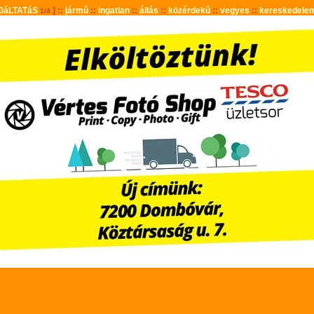
GáLTATáS
] ::
jármû
::
ingatlan
::
állás
::
közérdekû
::
vegyes
::
kereskedele
1/4