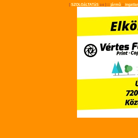
[
SZOLGáLTATáS
] ::
jármû
::
ingatla
1/4