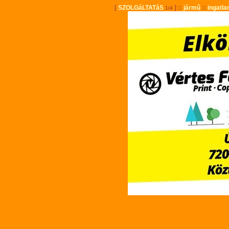
[
SZOLGáLTATáS
] ::
jármû
::
ingatla
1/4