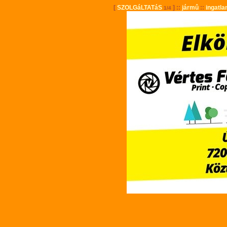
[
SZOLGáLTATáS
] ::
jármû
::
ingatla
1/4